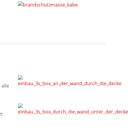
alle
zt