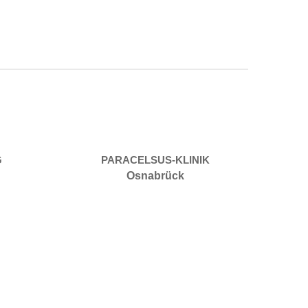
G
PARACELSUS-KLINIK
CI
Osnabrück